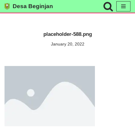
Desa Beginjan
Skip
to
content
placeholder-588.png
January 20, 2022