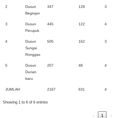
2
Dusun
347
128
3
Beginjan
3
Dusun
445
122
4
Perupuk
4
Dusun
505
162
3
Sungai
Ronggas
5
Dusun
207
48
4
Durian
baru
JUMLAH
2167
631
4
Showing 1 to 6 of 6 entries
‹
1
›