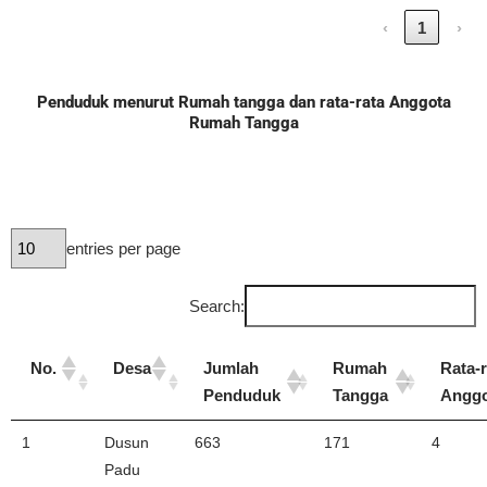
‹
1
›
Penduduk menurut Rumah tangga dan rata-rata Anggota
Rumah Tangga
entries per page
Search:
No.
Desa
Jumlah
Rumah
Rata-r
Penduduk
Tangga
Anggo
1
Dusun
663
171
4
Padu