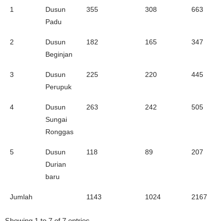
1
Dusun
355
308
663
Padu
2
Dusun
182
165
347
Beginjan
3
Dusun
225
220
445
Perupuk
4
Dusun
263
242
505
Sungai
Ronggas
5
Dusun
118
89
207
Durian
baru
Jumlah
1143
1024
2167
Showing 1 to 7 of 7 entries