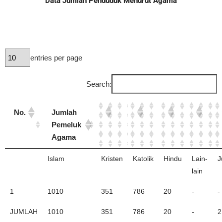
Data Jumlah Penduduk Menurut Agama
entries per page
Search:
No.
Jumlah
Pemeluk
Agama
Islam
Kristen
Katolik
Hindu
Lain-
J
lain
1
1010
351
786
20
-
-
JUMLAH
1010
351
786
20
-
2