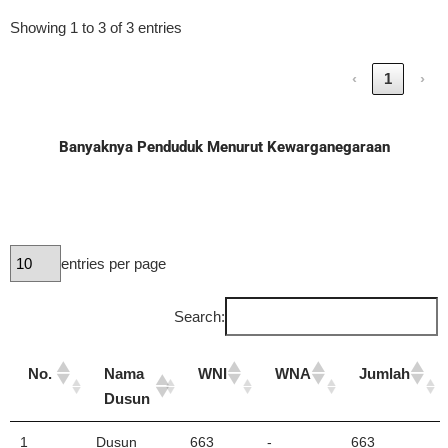
Showing 1 to 3 of 3 entries
‹
1
›
Banyaknya Penduduk Menurut Kewarganegaraan
entries per page
Search:
No.
Nama
WNI
WNA
Jumlah
Dusun
1
Dusun
663
-
663