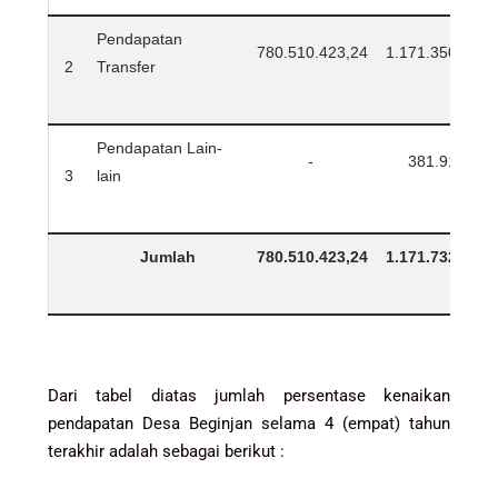
Pendapatan
780.510.423,24
1.171.350.165,
2
Transfer
Pendapatan Lain-
-
381.917,92
3
lain
Jumlah
780.510.423,24
1.171.732.083,
Dari tabel diatas jumlah persentase kenaikan
pendapatan Desa Beginjan selama 4 (empat) tahun
terakhir adalah sebagai berikut :