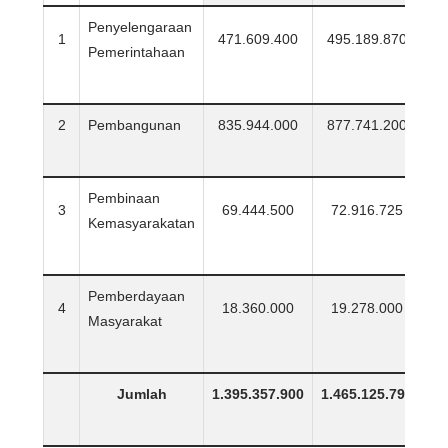
Penyelengaraan
1
471.609.400
495.189.870
5
Pemerintahaan
2
Pembangunan
835.944.000
877.741.200
9
Pembinaan
3
69.444.500
72.916.725
7
Kemasyarakatan
Pemberdayaan
4
18.360.000
19.278.000
2
Masyarakat
Jumlah
1.395.357.900
1.465.125.795
1.