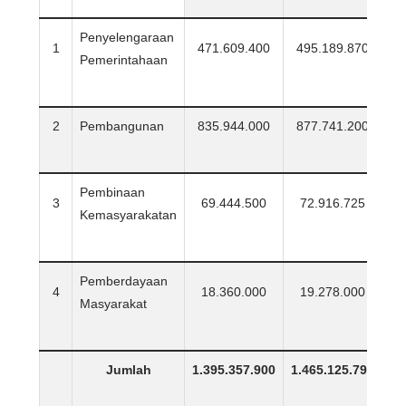
Penyelengaraan
1
471.609.400
495.189.870
5
Pemerintahaan
2
Pembangunan
835.944.000
877.741.200
9
Pembinaan
3
69.444.500
72.916.725
7
Kemasyarakatan
Pemberdayaan
4
18.360.000
19.278.000
2
Masyarakat
Jumlah
1.395.357.900
1.465.125.795
1.