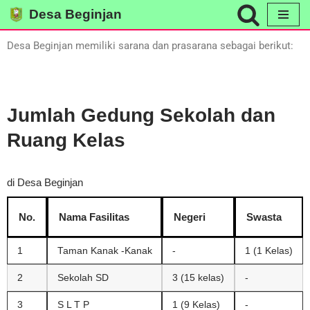
Desa Beginjan
Skip
Desa Beginjan memiliki sarana dan prasarana sebagai berikut:
to
content
Jumlah Gedung Sekolah dan
Ruang Kelas
di Desa Beginjan
No.
Nama Fasilitas
Negeri
Swasta
1
Taman Kanak -Kanak
-
1 (1 Kelas)
2
Sekolah SD
3 (15 kelas)
-
3
S L T P
1 (9 Kelas)
-