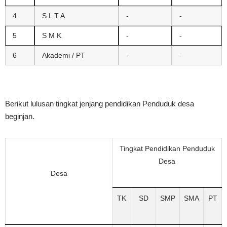
4
S L T A
-
-
5
S M K
-
-
6
Akademi / PT
-
-
Berikut lulusan tingkat jenjang pendidikan Penduduk desa
beginjan.
Tingkat Pendidikan Penduduk
Desa
Desa
TK
SD
SMP
SMA
PT