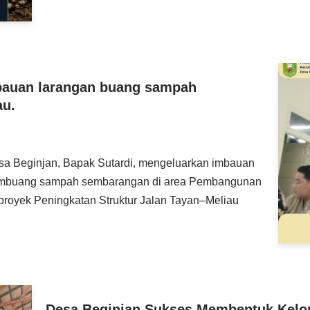
mbauan larangan buang sampah
au.
a Beginjan, Bapak Sutardi, mengeluarkan imbauan
 membuang sampah sembarangan di area Pembangunan
proyek Peningkatan Struktur Jalan Tayan–Meliau
Desa Beginjan Sukses Membentuk Kelo