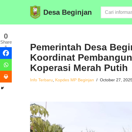
Desa Beginjan
Skip
to
content
0
Share
Pemerintah Desa Begin
s
Koordinat Pembangun
Koperasi Merah Putih
Info Terbaru
,
Kopdes MP Beginjan
October 27, 202