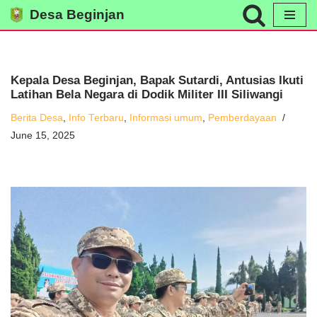
Desa Beginjan
Skip
to
content
Kepala Desa Beginjan, Bapak Sutardi, Antusias Ikuti
Latihan Bela Negara di Dodik Militer III Siliwangi
Berita Desa
,
Info Terbaru
,
Informasi umum
,
Pemberdayaan
June 15, 2025