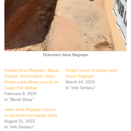
Dokumen desa Beginjan
Kepala Desa Beginjan, Bapak
Terjadi lonsor di badan jalan
Sutardi, Informasikan Jalan
dusun Beginjan
Pintas untuk Akses Lancar ke
March 10, 2023
Tayan Hilir-Meliau
In "Info Terbaru"
February 8, 2025
In "Berita Desa"
Jalan desa Beginjan hancur
ini permohonan kepala desa
August 31, 2022
In "Info Terbaru"