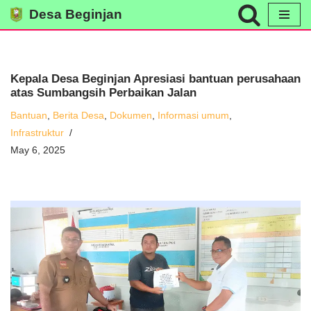
Desa Beginjan
Skip
to
content
Kepala Desa Beginjan Apresiasi bantuan perusahaan
atas Sumbangsih Perbaikan Jalan
Bantuan
,
Berita Desa
,
Dokumen
,
Informasi umum
,
Infrastruktur
May 6, 2025