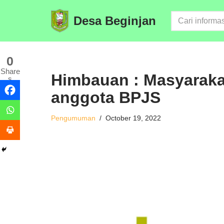
Desa Beginjan
Skip
to
content
0
Share
Himbauan : Masyaraka
s
anggota BPJS
Pengumuman
October 19, 2022