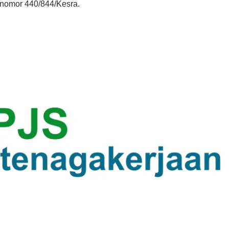
 nomor 440/844/Kesra.